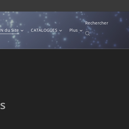
Rechercher
N du Site
CATALOGUES
Plus
s