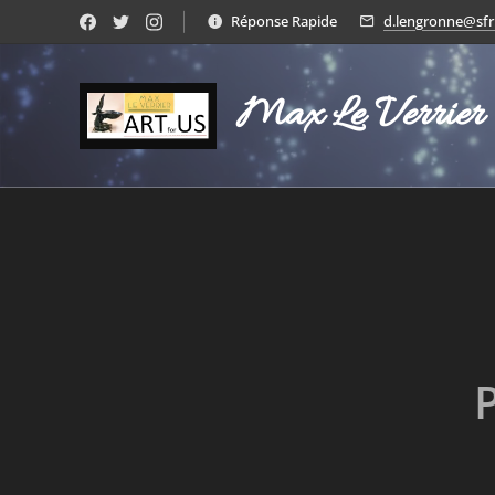
Réponse Rapide
d.lengronne@sfr.
Max Le Verrier