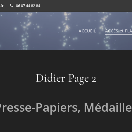
fr
06 07 44 82 84
ACCUEIL
ACCÈS et PLA
Didier Page 2
Presse-Papiers, Médaille