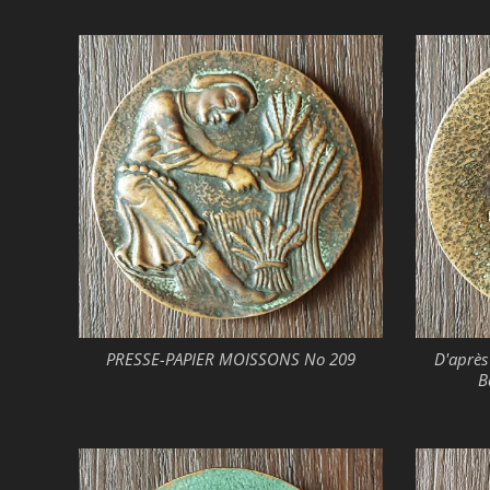
PRESSE-PAPIER MOISSONS No 209
D'après
B