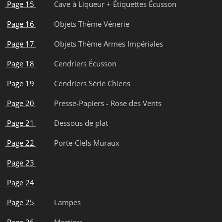
Page 15
Cave à Liqueur + Étiquettes Écusson
Page 16
Objets Thème Vénerie
Page 17
Objets Thème Armes Impériales
Page 18
Cendriers Écusson
Page 19
Cendriers Série Chiens
Page 20
Presse-Papiers - Rose des Vents
Page 21
Dessous de plat
Page 22
Porte-Clefs Muraux
Page 23
Page 24
Page 25
Lampes