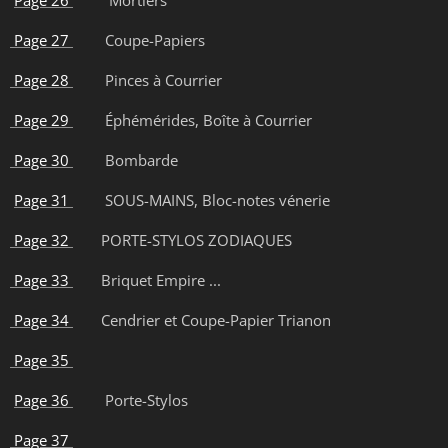
Page 26
Mortiers
Page 27
Coupe-Papiers
Page 28
Pinces à Courrier
Page 29
Éphémérides, Boîte à Courrier
Page 30
Bombarde
Page 31
SOUS-MAINS, Bloc-notes vénerie
Page 32
PORTE-STYLOS ZODIAQUES
Page 33
Briquet Empire ...
Page 34
Cendrier et Coupe-Papier Trianon
Page 35
Page 36
Porte-Stylos
Page 37