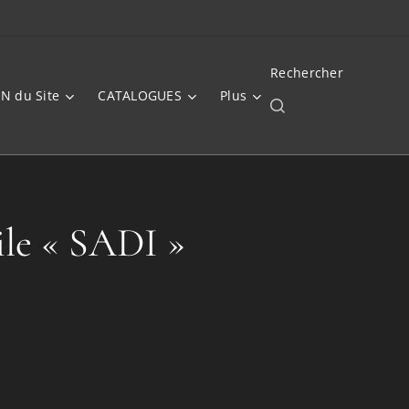
Rechercher
N du Site
CATALOGUES
Plus
ile « SADI »