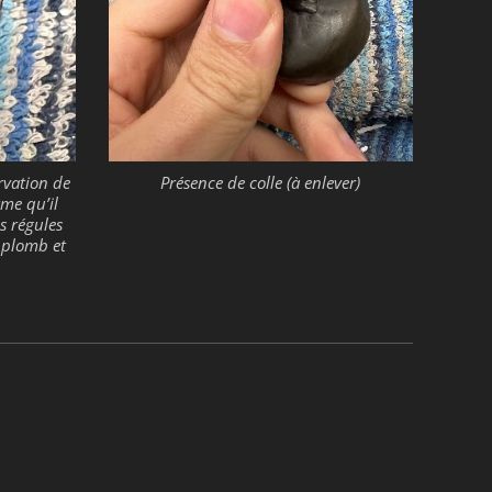
ervation de
Présence de colle (à enlever)
rme qu’il
s régules
e plomb et