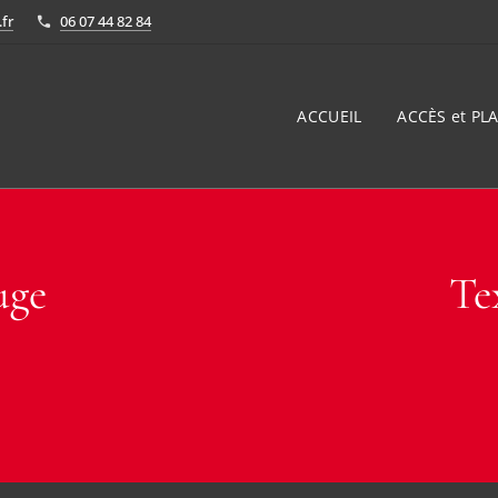
fr
06 07 44 82 84
ACCUEIL
ACCÈS et PLA
uge
Te