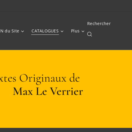
Rechercher
N du Site
CATALOGUES
Plus
xtes Originaux de
Max Le Verrier