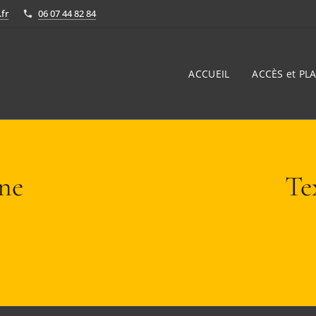
fr
06 07 44 82 84
ACCUEIL
ACCÈS et PLA
une
Te