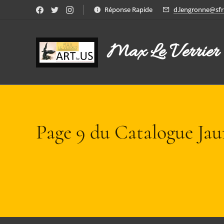
Réponse Rapide
d.lengronne@sfr.
Max Le Verrier
Page 9 du Catalogue Ja