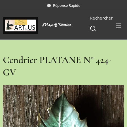
Réponse Rapide
Rechercher
Max Le Verrier
Cendrier PLATANE N° 424-
GV