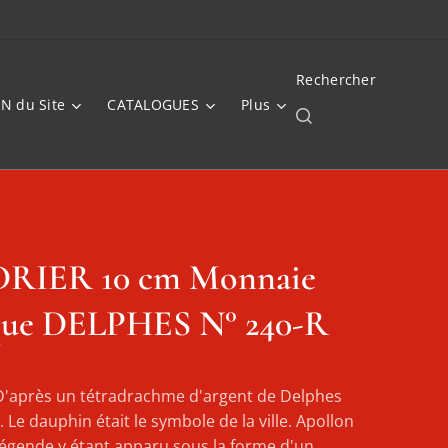
Rechercher
N du Site
CATALOGUES
Plus
RIER 10 cm Monnaie
que DELPHES N° 240-R
'après un tétradrachme d'argent de Delphes
 Le dauphin était le symbole de la ville. Apollon
 légende y étant apparu sous la forme d'un