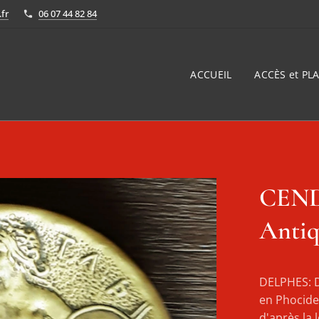
fr
06 07 44 82 84
ACCUEIL
ACCÈS et PLA
CEND
Anti
DELPHES: D
en Phocide.
d'après la