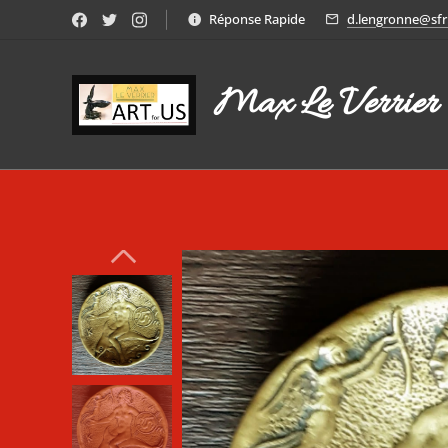
Réponse Rapide
d.lengronne@sfr.
Max Le Verrier