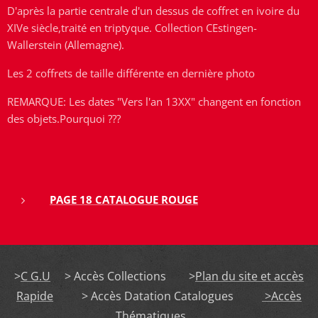
D'après la partie centrale d'un dessus de coffret en ivoire du
XIVe siècle,traité en triptyque. Collection CEstingen-
Wallerstein (Allemagne).
Les 2 coffrets de taille différente en dernière photo
REMARQUE: Les dates "Vers l'an 13XX" changent en fonction
des objets.Pourquoi ???
PAGE 18 CATALOGUE ROUGE
>
C G.U
> Accès Collections >
Plan du site et accès
Rapide
> Accès Datation Catalogues
>Accès
Thématiques