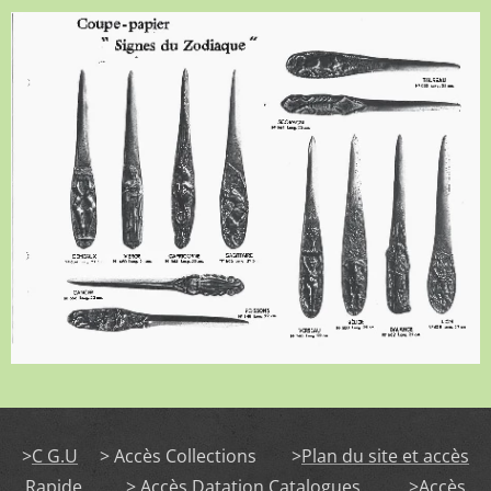
>
C G.U
> Accès Collections >
Plan du site et accès
Rapide
> Accès Datation Catalogues
>Accès