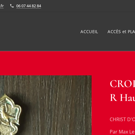
fr
06 07 44 82 84
ACCUEIL
ACCÈS et PLA
CROIX
R Hau
CHRIST D'
Par Max Le