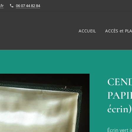
fr
06 07 44 82 84
ACCUEIL
ACCÈS et PLA
CEND
PAPI
écrin
Écrin vert 