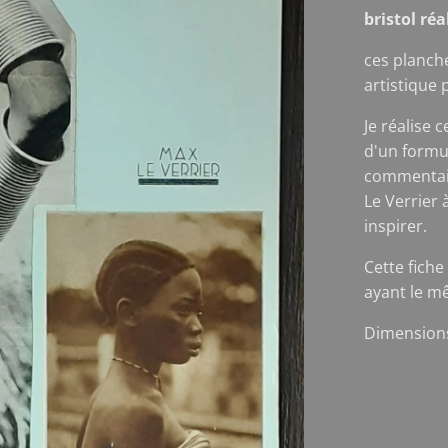
bristol ré
ces planch
artistique 
Je réalise 
d'un formu
commentair
Le Verrier 
inspirer.
Cette fiche
ayant le m
Dimensions