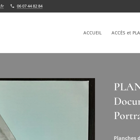
fr
06 07 44 82 84
ACCUEIL
ACCÈS et PLA
PLANC
Docum
Portr
Planches d