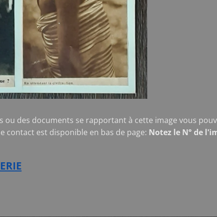
s ou des documents se rapportant à cette image vous pouve
de contact est disponible en bas de page:
Notez le N° de l'i
ERIE