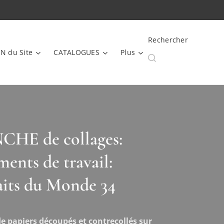
Rechercher
N du Site
CATALOGUES
Plus
HE de collages:
ents de travail:
aits du Monde 34
e papiers découpés et contrecollés sur