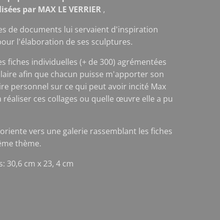
alisées par MAX LE VERRIER
,
es de documents lui servaient d'inspiration
pour l'élaboration de ses sculptures.
ces fiches individuelles (+ de 300) agrémentées
laire afin que chacun puisse m'apporter son
e personnel sur ce qui peut avoir incité Max
à réaliser ces collages ou quelle œuvre elle a pu
 oriente vers une galerie rassemblant les fiches
ême thème.
: 30,6 cm x 23, 4 cm