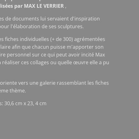
alisées par MAX LE VERRIER
,
es de documents lui servaient d'inspiration
pour l'élaboration de ses sculptures.
ces fiches individuelles (+ de 300) agrémentées
laire afin que chacun puisse m'apporter son
e personnel sur ce qui peut avoir incité Max
à réaliser ces collages ou quelle œuvre elle a pu
 oriente vers une galerie rassemblant les fiches
ême thème.
: 30,6 cm x 23, 4 cm