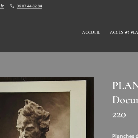
fr
06 07 44 82 84
ACCUEIL
ACCÈS et PLA
PLANC
Docum
220
Planches d