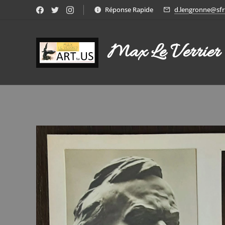
Réponse Rapide
d.lengronne@sfr.
Max Le Verrier