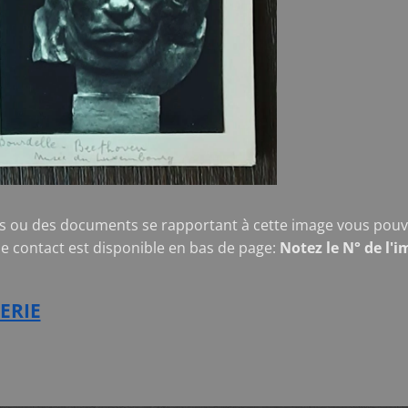
s ou des documents se rapportant à cette image vous pouve
de contact est disponible en bas de page:
Notez le N° de l'i
ERIE