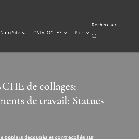
Rechercher
N du Site
CATALOGUES
Plus
HE de collages:
ents de travail: Statues
e papiers découpés et contrecollés sur