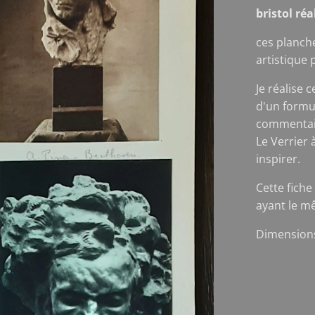
bristol ré
ces planch
artistique 
Je réalise 
d'un formu
commentair
Le Verrier 
inspirer.
Cette fiche
ayant le m
Dimensions