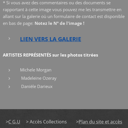
* Si vous avez des commentaires ou des documents se
rapportant à cette image vous pouvez me les transmettre en
allant sur la galerie où un formulaire de contact est disponible
en bas de page:
Notez le N° de l'image !
LIEN VERS LA GALERIE
ARTISTES REPRÉSENTÉS sur les photos titrées
Michele Morgan
Madeleine Ozeray
Danièle Darieux
>
C G.U
> Accès Collections >
Plan du site et accès