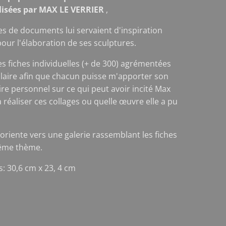
alisées par MAX LE VERRIER
,
es de documents lui servaient d'inspiration
pour l'élaboration de ses sculptures.
ces fiches individuelles (+ de 300) agrémentées
laire afin que chacun puisse m'apporter son
e personnel sur ce qui peut avoir incité Max
à réaliser ces collages ou quelle œuvre elle a pu
 oriente vers une galerie rassemblant les fiches
ême thème.
: 30,6 cm x 23, 4 cm