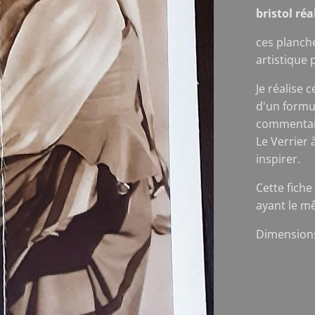
bristol ré
ces planch
artistique 
Je réalise 
d'un formu
commentair
Le Verrier 
inspirer.
Cette fiche
ayant le m
Dimensions