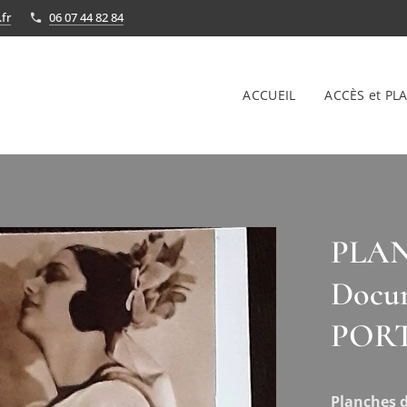
fr
06 07 44 82 84
ACCUEIL
ACCÈS et PLA
PLANC
Docum
PORT
Planches d