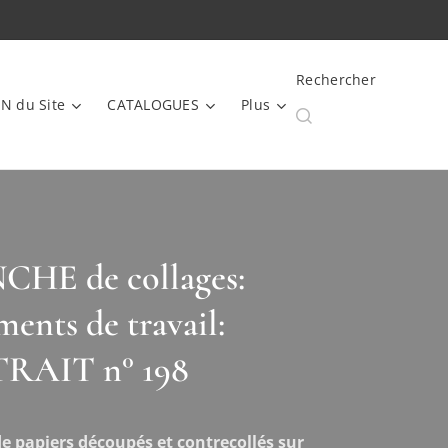
Rechercher
N du Site
CATALOGUES
Plus
HE de collages:
ents de travail:
RAIT n° 198
e papiers découpés et contrecollés sur