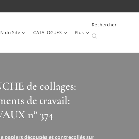
Rechercher
N du Site
CATALOGUES
Plus
HE de collages:
ents de travail:
AUX n° 374
e papiers découpés et contrecollés sur