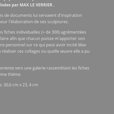
alisées par MAX LE VERRIER
,
es de documents lui servaient d'inspiration
pour l'élaboration de ses sculptures.
ces fiches individuelles (+ de 300) agrémentées
laire afin que chacun puisse m'apporter son
e personnel sur ce qui peut avoir incité Max
à réaliser ces collages ou quelle œuvre elle a pu
 oriente vers une galerie rassemblant les fiches
ême thème.
: 30,6 cm x 23, 4 cm