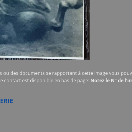
s ou des documents se rapportant à cette image vous pouve
de contact est disponible en bas de page:
Notez le N° de l'i
ERIE