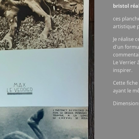
bristol ré
ces planch
artistique 
Je réalise 
d'un formu
commentair
Le Verrier 
inspirer.
Cette fiche
ayant le m
Dimensions