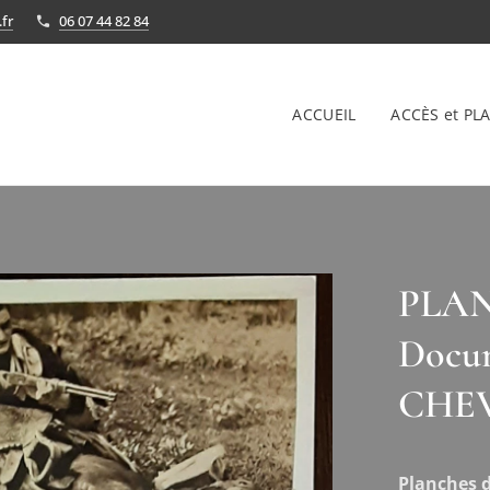
fr
06 07 44 82 84
ACCUEIL
ACCÈS et PLA
PLANC
Docum
CHEV
Planches d