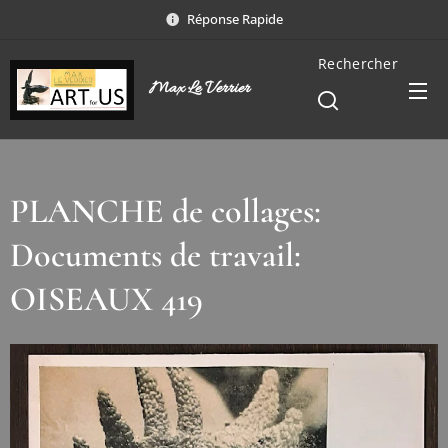
Réponse Rapide
Rechercher
Max Le Verrier
PLANCHE de collages:
Documents de travail:
OISEAUX 419