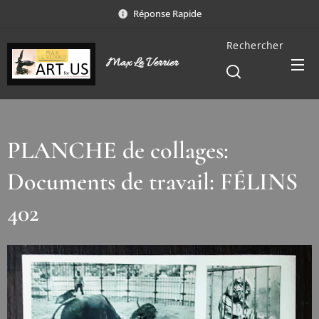
Réponse Rapide
Rechercher
Max Le Verrier
PLANCHE de collages:
Documents de travail: FÉLINS
402