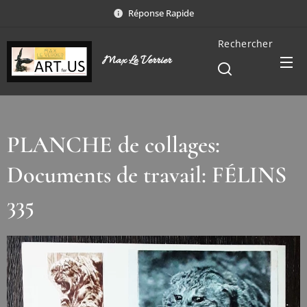
Réponse Rapide
Rechercher
Max Le Verrier
PLANCHE de collages:
Documents de travail: FÉLINS
335