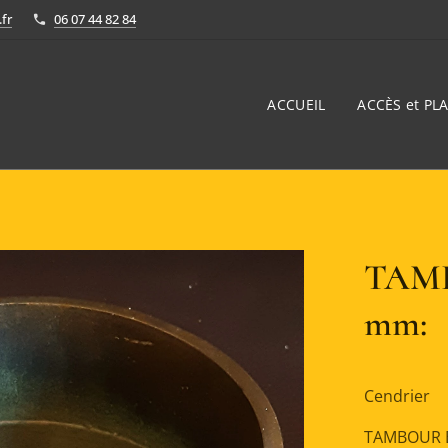
fr
06 07 44 82 84
ACCUEIL
ACCÈS et PLA
TAMB
mm:
Cendrier
TAMBOUR B