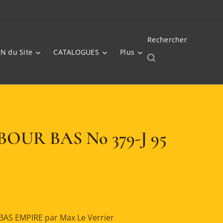
Rechercher
N du Site
CATALOGUES
Plus
OUR BAS No 379-J 95
AS EMPIRE par Max Le Verrier