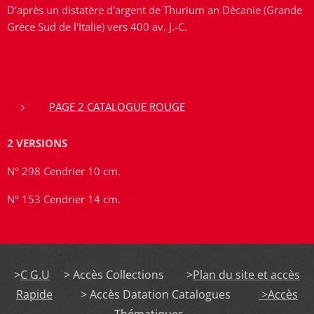
D'après un distatère d'argent de Thurium an Décanie (Grande
Grèce Sud de l'Italie) vers 400 av. J.-C.
PAGE 2 CATALOGUE ROUGE
2 VERSIONS
N° 298 Cendrier 10 cm.
N° 153 Cendrier 14 cm.
>
C G.U
> Accès Collections >
Plan du site et accès
Rapide
> Accès Datation Catalogues
>Accès