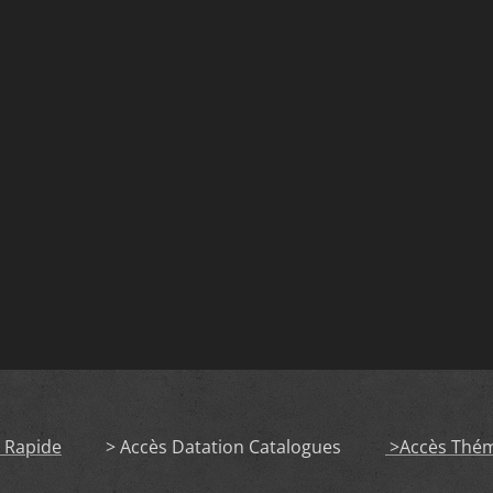
s Rapide
> Accès Datation Catalogues
>Accès Th