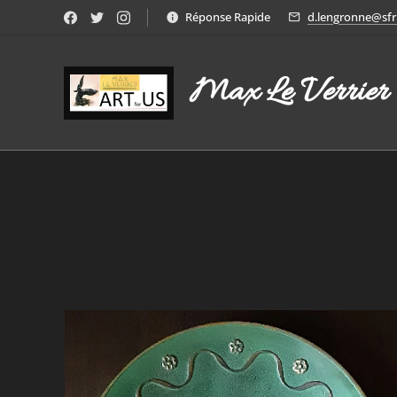
Réponse Rapide
d.lengronne@sfr.
Max Le Verrier